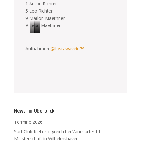
1 Anton Richter
5 Leo Richter
9 Marlon Maethner
9 Leon Maethner
F
D
W
r
a
a
Aufnahmen
@ilostawavein79
e
n
v
e
i
e
s
s
J
t
h
u
y
O
n
l
p
i
e
e
o
J
n
r
News im Überblick
u
W
W
Termine 2026
n
i
i
Surf Club Kiel erfolgreich bei Windsurfer LT
i
n
n
Meisterschaft in Wilhelmshaven