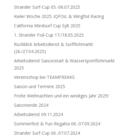
o
d
n
Strander Surf-Cup 05.-06.07.2025
r
s
e
Kieler Woche 2025: iQFOiL & Wingfoil Racing
W
u
r
i
r
California Windsurf Cup Sylt 2025
n
f
1. Strander Foil-Cup 17./18.05.2025
n
W
Rückblick Arbeitsdienst & Surfflohmarkt
e
a
(26./27.04.2025)
r
v
Arbeitsdienst Saisonstart & Wassersportflohmarkt
e
2025
a
Vereinsshop bei TEAMFREAKS
n
Saison und Termine 2025
d
Frohe Weihnachten und ein windiges Jahr 2025!
F
Saisonende 2024
r
e
Arbeitsdienst 09.11.2024
e
Sommerfest & Fun-Regatta 06.-07.09.2024
s
Strander Surf-Cup 06.-07.07.2024
t