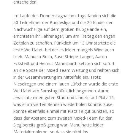
entscheiden.
Im Laufe des Donnerstagnachmittags fanden sich die
50 Teilnehmer der Bundesliga und die 20 Kinder der
Nachwuchsliga auf dem großen Klubgelände ein,
errichteten ihr Fahrerlager, um am Freitag den engen
Zeitplan zu schaffen. Pünktlich um 13 Uhr startete die
erste Wettfahrt, bei der es leider mangels Wind auch
blieb. Manuela Buch, Suse Striepe-Langer, Aaron
Eckstedt und Helmut Mannsbarth setzten sich sofort
an die Spitze der Mixed Team Wertung und reihten sich
in der Gesamtwertung im Mittelfeld ein. Trotz
Nieselregen und einem lauen Lüftchen wurde die erste
Wettfahrt am Samstag pünktlich begonnen. Aaron
erwischte einen guten Start und landete auf Platz 15,
was er im vierten Rennen wiederholen konnte. Suse
konnte ebenfalls einmal mit Platz 19 gut punkten, so
dass der Abstand zum zweiten Mixed-Team für den
Sieg bereits groß genug war. Manu hatte leider
Materialprobleme, so dass sie nicht ins