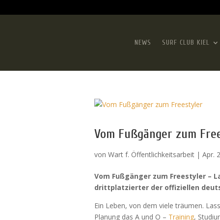
NEWS
SURF CLUB KIEL
Vom Fußgänger zum Free
von
Wart f. Öffentlichkeitsarbeit
|
Apr. 
Vom Fußgänger zum Freestyler – Las
drittplatzierter der offiziellen de
Ein Leben, von dem viele träumen. Las
Planung das A und O –
Training
, Studi