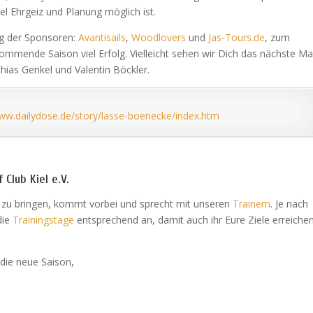
iel Ehrgeiz und Planung möglich ist.
ng der Sponsoren:
Avantisails
,
Woodlovers
und
Jas-Tours.de
, zum
kommende Saison viel Erfolg. Vielleicht sehen wir Dich das nächste Ma
hias Genkel und Valentin Böckler.
www.dailydose.de/story/lasse-boenecke/index.htm
 Club Kiel e.V.
t zu bringen, kommt vorbei und sprecht mit unseren
Trainern
. Je nach
die
Trainingstage
entsprechend an, damit auch ihr Eure Ziele erreiche
 die neue Saison,