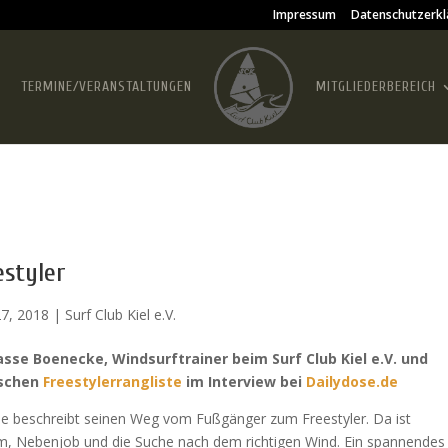
Impressum
Datenschutzerkl
TERMINE/VERANSTALTUNGEN
MITGLIEDERBEREICH
styler
27, 2018
|
Surf Club Kiel e.V.
se Boenecke, Windsurftrainer beim Surf Club Kiel e.V. und
utschen
Freestylerrangliste
im Interview bei
Dailydose.de
se beschreibt seinen Weg vom Fußgänger zum Freestyler. Da ist
um, Nebenjob und die Suche nach dem richtigen Wind. Ein spannendes