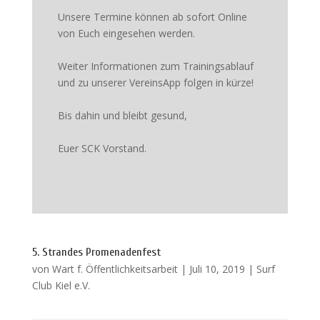
Unsere Termine können ab sofort Online
von Euch eingesehen werden.
Weiter Informationen zum Trainingsablauf
und zu unserer VereinsApp folgen in kürze!
Bis dahin und bleibt gesund,
Euer SCK Vorstand.
5. Strandes Promenadenfest
von
Wart f. Öffentlichkeitsarbeit
|
Juli 10, 2019
|
Surf
Club Kiel e.V.