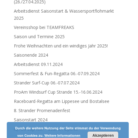
(26./27.04.2025)
Arbeitsdienst Saisonstart & Wassersportflohmarkt
2025
Vereinsshop bei TEAMFREAKS
Saison und Termine 2025
Frohe Weihnachten und ein windiges Jahr 2025!
Saisonende 2024
Arbeitsdienst 09.11.2024
Sommerfest & Fun-Regatta 06.-07.09.2024
Strander Surf-Cup 06.-07.07.2024
ProAm Windsurf Cup Strande 15.-16.06.2024
Raceboard-Regatta am Lippesee und Bostalsee
8. Strander Promenadenfest
Saisonstart 2024
Durch die weitere Nutzung der Seite stimmst du der Verwendung
iQFOil Cup Kiel – Season Opener
Akzeptieren
von Cookies zu.
Weitere Informationen