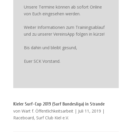
Unsere Termine können ab sofort Online
von Euch eingesehen werden.
Weiter Informationen zum Trainingsablauf
und zu unserer VereinsApp folgen in kürze!
Bis dahin und bleibt gesund,
Euer SCK Vorstand.
Kieler Surf-Cup 2019 (Surf Bundesliga) in Strande
von
Wart f. Öffentlichkeitsarbeit
|
Juli 11, 2019
|
Raceboard
,
Surf Club Kiel e.V.