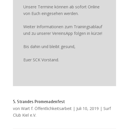
Unsere Termine können ab sofort Online
von Euch eingesehen werden.
Weiter Informationen zum Trainingsablauf
und zu unserer VereinsApp folgen in kürze!
Bis dahin und bleibt gesund,
Euer SCK Vorstand.
5. Strandes Promenadenfest
von
Wart f. Öffentlichkeitsarbeit
|
Juli 10, 2019
|
Surf
Club Kiel e.V.