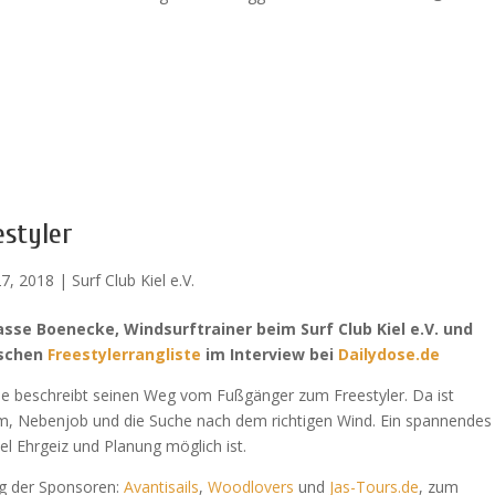
styler
27, 2018
|
Surf Club Kiel e.V.
se Boenecke, Windsurftrainer beim Surf Club Kiel e.V. und
utschen
Freestylerrangliste
im Interview bei
Dailydose.de
se beschreibt seinen Weg vom Fußgänger zum Freestyler. Da ist
um, Nebenjob und die Suche nach dem richtigen Wind. Ein spannendes
iel Ehrgeiz und Planung möglich ist.
ng der Sponsoren:
Avantisails
,
Woodlovers
und
Jas-Tours.de
, zum