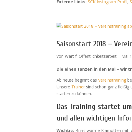
Externe Links:
SCK Instagram Profil
,
S
Saisonstart 2018 – Verei
von
Wart f. Öffentlichkeitsarbeit
|
Mai 1
Die einen tanzen in den Mai – wir t
Ab heute beginnt das
Vereinstraining
bei
Unsere
Trainer
sind schon ganz fleißig
starten zu können.
Das
Training startet um
und allen wichtigen Info
Wichtig:
Bring warme Klamotten mit, d